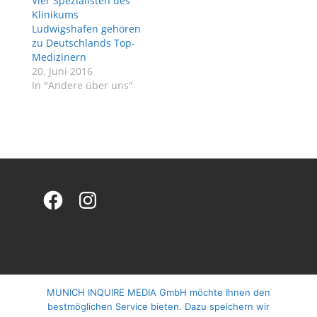
Vier Spezialisten des
Klinikums
Ludwigshafen gehören
zu Deutschlands Top-
Medizinern
20. Juni 2016
In "Andere über uns"
Facebook
Instagram
MUNICH INQUIRE MEDIA GmbH möchte Ihnen den
bestmöglichen Service bieten. Dazu speichern wir