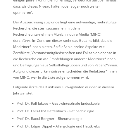
einigen Jahren kontinuierlich erfolgt, verdeutlich darüber hinaus,
dass wir dieses Niveau halten oder sogar noch weiter
optimieren“.
Der Auszeichnung zugrunde liegt eine aufwendige, mehrstufige
Recherche, die stern zusammen mit dem
Rechercheunternehmen Munich Inquire Media (MINQ)
durchführt. Im Zentrum dieser steht das Gesamt-bild, das die
Mediziner*innen bieten. So fließen einzelne Aspekte wie
Zertifikate, Vorstandsmitgliedschaften und Fallzahlen ebenso in
die Recherche ein wie Empfehlungen anderer Mediziner*innen
und Befragungen aus Selbsthilfegruppen und von Patient*innen.
Aufgrund dieser Erkenntnisse entscheiden die Redakteur*innen
von MINQ, wer in die Liste aufgenommen wird.
Folgende Ärzte des Klinikums Ludwigshafen wurden in diesem
Jahr gelistet:
Prof. Dr. Ralf Jakobs – Gastrointestinale Endoskopie
Prof. Dr. Lars-Olof Hattenbach – Retinachirurgie
Prof. Dr. Raoul Bergner – Rheumatologie
Prof. Dr. Edgar Dippel – Allergologie und Hautkrebs